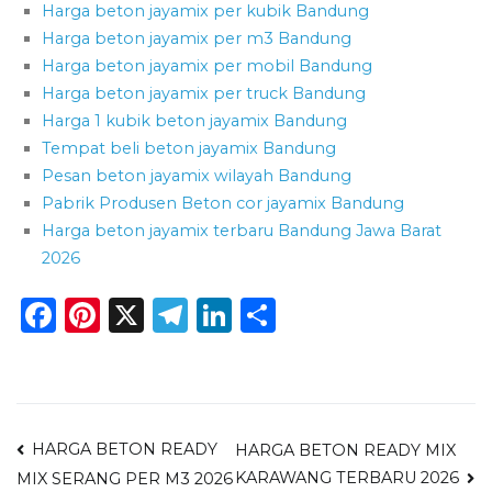
Harga beton jayamix per kubik Bandung
Harga beton jayamix per m3 Bandung
Harga beton jayamix per mobil Bandung
Harga beton jayamix per truck Bandung
Harga 1 kubik beton jayamix Bandung
Tempat beli beton jayamix Bandung
Pesan beton jayamix wilayah Bandung
Pabrik Produsen Beton cor jayamix Bandung
Harga beton jayamix terbaru Bandung Jawa Barat
2026
Facebook
Pinterest
X
Telegram
LinkedIn
Share
Navigasi
HARGA BETON READY
HARGA BETON READY MIX
KARAWANG TERBARU 2026
MIX SERANG PER M3 2026