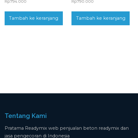
Rp
794.000
Rp
790.000
Tambah ke keranjang
Tambah ke keranjang
Tentang Kami
Pratama Readymix web penjualan beton readymix dan
jasa pengecoran di Indonesia