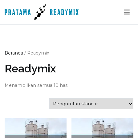
Loncat
ke
konten
Pratama Readymix
Supplier Readymix Murah di Indonesia
Beranda
/ Readymix
Readymix
Menampilkan semua 10 hasil