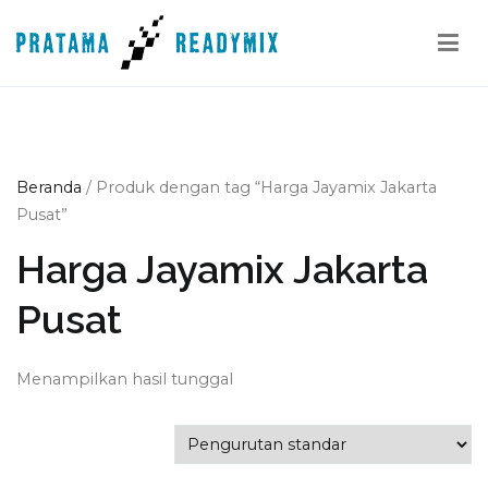
Loncat
ke
konten
Pratama Readymix
Supplier Readymix Murah di Indonesia
Beranda
/ Produk dengan tag “Harga Jayamix Jakarta
Pusat”
Harga Jayamix Jakarta
Pusat
Menampilkan hasil tunggal