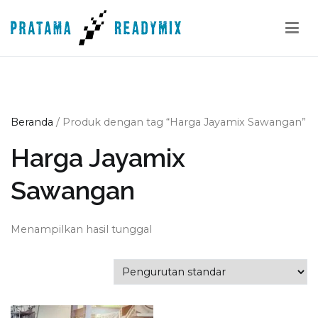
Loncat
ke
konten
Pratama Readymix
Supplier Readymix Murah di Indonesia
Beranda
/ Produk dengan tag “Harga Jayamix Sawangan”
Harga Jayamix
Sawangan
Menampilkan hasil tunggal