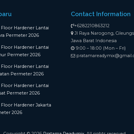
baru
Contact Information
+6282210863212
 Floor Hardener Lantai
Jl Raya Narogong, Cileungs
ara Permeter 2026
Jawa Barat Indonesia
 Floor Hardener Lantai
9:00 – 18:00 (Mon – Fri)
mur Permeter 2026
pratamareadymix@gmail
 Floor Hardener Lantai
latan Permeter 2026
 Floor Hardener Lantai
sat Permeter 2026
 Floor Hardener Jakarta
meter 2026
Copyright © 2026
Pratama Readymix
. All rights reserved.