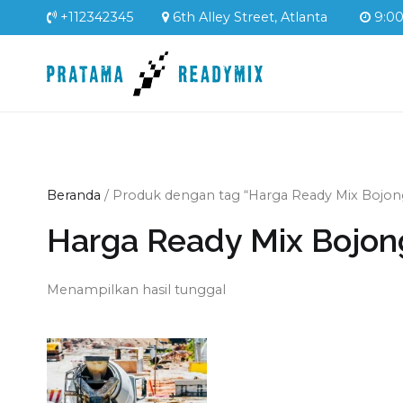
Loncat
+112342345
6th Alley Street, Atlanta
9:00 
ke
konten
Pratama Readym
Supplier Readymix Mur
Beranda
/ Produk dengan tag “Harga Ready Mix Bojong
Harga Ready Mix Bojon
Menampilkan hasil tunggal