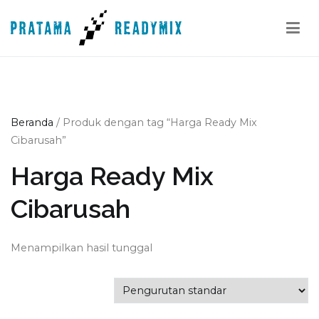
Loncat
ke
konten
Pratama Readymix
Supplier Readymix Murah di Indonesia
Beranda
/ Produk dengan tag “Harga Ready Mix
Cibarusah”
Harga Ready Mix
Cibarusah
Menampilkan hasil tunggal