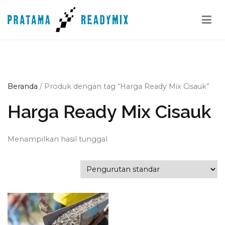
Loncat
ke
konten
Pratama Readymix
Supplier Readymix Murah di Indonesia
Beranda
/ Produk dengan tag “Harga Ready Mix Cisauk”
Harga Ready Mix Cisauk
Menampilkan hasil tunggal