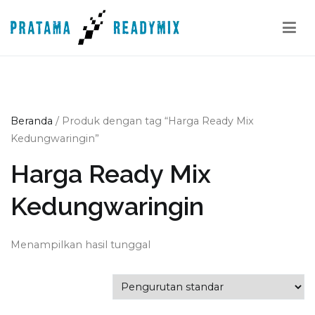
Loncat
ke
konten
Pratama Readymix
Supplier Readymix Murah di Indonesia
Beranda
/ Produk dengan tag “Harga Ready Mix
Kedungwaringin”
Harga Ready Mix
Kedungwaringin
Menampilkan hasil tunggal