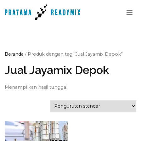
Loncat
ke
konten
Pratama Readymix
Supplier Readymix Murah di Indonesia
Beranda
/ Produk dengan tag “Jual Jayamix Depok”
Jual Jayamix Depok
Menampilkan hasil tunggal