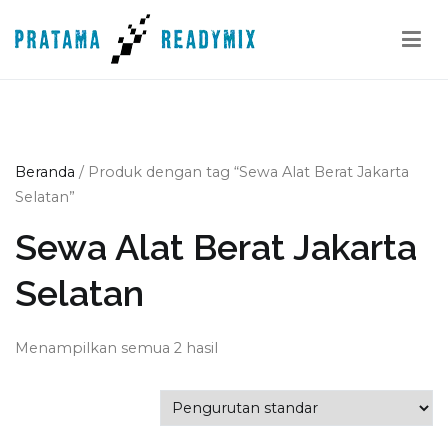
Loncat
ke
konten
Pratama Readymix
Supplier Readymix Murah di Indonesia
Beranda
/ Produk dengan tag “Sewa Alat Berat Jakarta
Selatan”
Sewa Alat Berat Jakarta
Selatan
Menampilkan semua 2 hasil