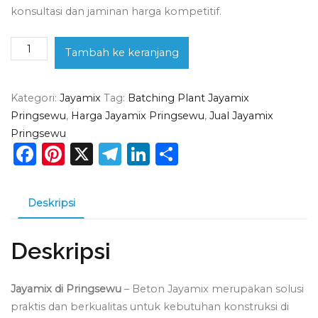
konsultasi dan jaminan harga kompetitif.
Kuantitas
Tambah ke keranjang
Jayamix
di
Kategori:
Jayamix
Tag:
Batching Plant Jayamix
Pringsewu
Pringsewu
,
Harga Jayamix Pringsewu
,
Jual Jayamix
Pringsewu
Facebook
Pinterest
X
Telegram
LinkedIn
Share
Deskripsi
Deskripsi
Jayamix di Pringsewu
– Beton Jayamix merupakan solusi
praktis dan berkualitas untuk kebutuhan konstruksi di