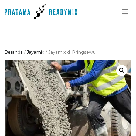
Loncat
ke
konten
Pratama Readymix
Supplier Readymix Murah di Indonesia
Beranda
/
Jayamix
/ Jayamix di Pringsewu