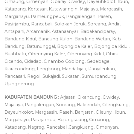
Cimaung, Cimenyan, Ciparay, Ciwidey, Dayeuhkolot, Ibun,
Katapang, Kertasari, Kutawaringin, Majalaya, Margaasih,
Margahayu, Pameungpeuk, Pangalengan, Paseh,
Pasirjambu, Rancabali, Solokan Jeruk, Soreang, Andir,
Antapani, Arcamanik, Astanaanyar, Babakanciparay,
Bandung Kidul, Bandung Kulon, Bandung Wetan, Kab
Bandung, Batununggal, Bojongloa Kaler, Bojongloa Kidul,
Buahbatu, Cibeunying Kaler, Cibeunying Kidul, Cibiru,
Cicendo, Cidadap, Cinambo Coblong, Gedebage,
Kiaracondong, Lengkong, Mandalajati, Panyileukan,
Rancasari, Regol, Sukajadi, Sukasari, Sumurbandung,
Ujungberung
KABUPATEN BANDUNG
: Arjasari, Cikancung, Ciwidey,
Majalaya, Pangalengan, Soreang, Baleendah, Cilengkrang,
Dayeuhkolot, Margaasih, Paseh, Banjaran, Cileunyi, Ibun,
Margahayu, Pasirjambu, Bojongsoang, Cimaung,
Katapang, Nagreg, Rancabali,Cangkuang, Cimenyan,