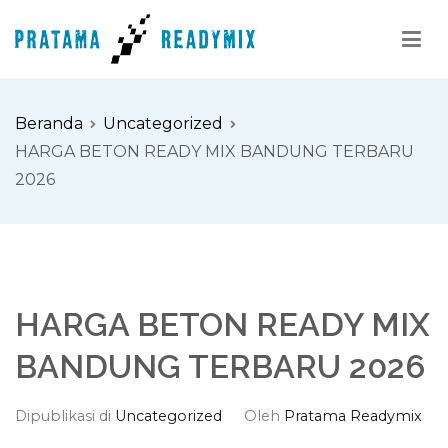
Loncat
ke
konten
Pratama Readymix
Supplier Readymix Murah di Indonesia
Beranda
Uncategorized
HARGA BETON READY MIX BANDUNG TERBARU
2026
HARGA BETON READY MIX
BANDUNG TERBARU 2026
Dipublikasi di
Uncategorized
Oleh
Pratama Readymix