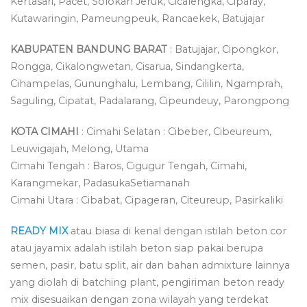
Kertasari, Pacet, Solokan Jeruk, Cicalengka, Ciparay,
Kutawaringin, Pameungpeuk, Rancaekek, Batujajar
KABUPATEN BANDUNG BARAT
: Batujajar, Cipongkor,
Rongga, Cikalongwetan, Cisarua, Sindangkerta,
Cihampelas, Gununghalu, Lembang, Cililin, Ngamprah,
Saguling, Cipatat, Padalarang, Cipeundeuy, Parongpong
KOTA CIMAHI
: Cimahi Selatan : Cibeber, Cibeureum,
Leuwigajah, Melong, Utama
Cimahi Tengah : Baros, Cigugur Tengah, Cimahi,
Karangmekar, PadasukaSetiamanah
Cimahi Utara : Cibabat, Cipageran, Citeureup, Pasirkaliki
READY MIX
atau biasa di kenal dengan istilah beton cor
atau jayamix adalah istilah beton siap pakai berupa
semen, pasir, batu split, air dan bahan admixture lainnya
yang diolah di batching plant, pengiriman beton ready
mix disesuaikan dengan zona wilayah yang terdekat