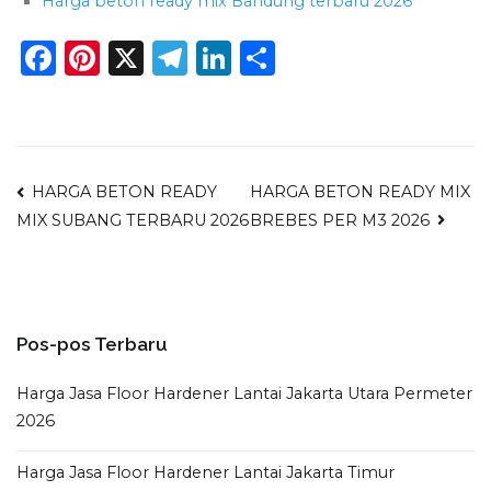
Harga beton ready mix Bandung terbaru 2026
Facebook
Pinterest
X
Telegram
LinkedIn
Share
Navigasi
HARGA BETON READY
HARGA BETON READY MIX
BREBES PER M3 2026
MIX SUBANG TERBARU 2026
pos
Pos-pos Terbaru
Harga Jasa Floor Hardener Lantai Jakarta Utara Permeter
2026
Harga Jasa Floor Hardener Lantai Jakarta Timur