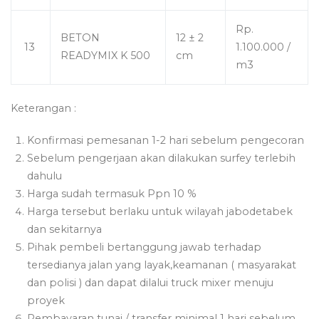
Rp.
BETON
12 ± 2
13
1.100.000 /
READYMIX K 500
cm
m3
Keterangan :
Konfirmasi pemesanan 1-2 hari sebelum pengecoran
Sebelum pengerjaan akan dilakukan surfey terlebih
dahulu
Harga sudah termasuk Ppn 10 %
Harga tersebut berlaku untuk wilayah jabodetabek
dan sekitarnya
Pihak pembeli bertanggung jawab terhadap
tersedianya jalan yang layak,keamanan ( masyarakat
dan polisi ) dan dapat dilalui truck mixer menuju
proyek
Pembayaran tunai / transfer minimal 1 hari sebelum