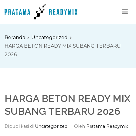
Loncat
ke
konten
Pratama Readymix
Supplier Readymix Murah di Indonesia
Beranda
Uncategorized
HARGA BETON READY MIX SUBANG TERBARU
2026
HARGA BETON READY MIX
SUBANG TERBARU 2026
Dipublikasi di
Uncategorized
Oleh
Pratama Readymix