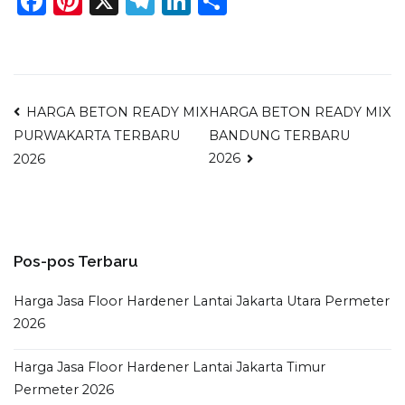
Facebook
Pinterest
X
Telegram
LinkedIn
Share
Navigasi
HARGA BETON READY MIX
HARGA BETON READY MIX
BANDUNG TERBARU
PURWAKARTA TERBARU
pos
2026
2026
Pos-pos Terbaru
Harga Jasa Floor Hardener Lantai Jakarta Utara Permeter
2026
Harga Jasa Floor Hardener Lantai Jakarta Timur
Permeter 2026