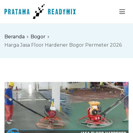
Loncat
ke
konten
Pratama Readymix
Supplier Readymix Murah di Indonesia
Beranda
Bogor
Harga Jasa Floor Hardener Bogor Permeter 2026