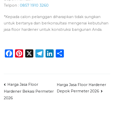
Telpon :
0857 1910 3260
*Kepada calon pelanggan diharapkan tidak sungkan
untuk bertanya dan berkonsultasi mengenai kebutuhan
jasa floor hardener untuk konstruksi bangunan Anda.
Facebook
Pinterest
X
Telegram
LinkedIn
Share
Navigasi
Harga Jasa Floor
Harga Jasa Floor Hardener
Depok Permeter 2026
Hardener Bekasi Permeter
pos
2026