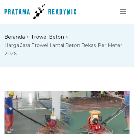
Loncat
ke
konten
Pratama Readymix
Supplier Readymix Murah di Indonesia
Beranda
Trowel Beton
Harga Jasa Trowel Lantai Beton Bekasi Per Meter
2026