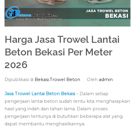
Harga Jasa Trowel Lantai
Beton Bekasi Per Meter
2026
Dipublikasi di
Bekasi
,
Trowel Beton
Oleh
admin
Jasa Trowel Lantai Beton Bekasi
– Dalam setiap
pengerjaan lantai beton sudah tentu kita mengharapkan
hasil yang indah dan tahan lama. Dalam proses
pengerjaan tentunya di butuhkan beberapa alat yang
dapat membantu menghasilkannya.