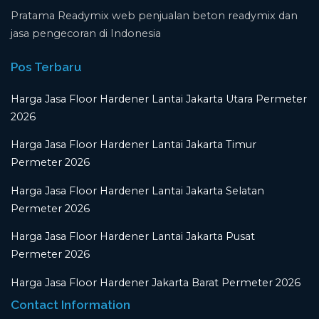
Pratama Readymix web penjualan beton readymix dan
jasa pengecoran di Indonesia
Pos Terbaru
Harga Jasa Floor Hardener Lantai Jakarta Utara Permeter
2026
Harga Jasa Floor Hardener Lantai Jakarta Timur
Permeter 2026
Harga Jasa Floor Hardener Lantai Jakarta Selatan
Permeter 2026
Harga Jasa Floor Hardener Lantai Jakarta Pusat
Permeter 2026
Harga Jasa Floor Hardener Jakarta Barat Permeter 2026
Contact Information