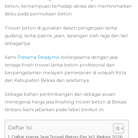
beton, kemampuan terhadap abrasi dan meminimalkan
debu pada permukaan beton.
Trowel beton di gunakan dalam pengerjaan lantai
gudang, lantai pabrik, jalan, lapangan olah raga dan lain
sebagainya.
Kami
Pratama Readymix
bekerjasama dengan jasa
tenaga finish trowel lantai beton profesional dan
berpengalaman melayani pemesanan di wilayah Kota
dan Kabupaten Bekasi dan sekitarnya.
Sebagai bahan pertimbangan dan sebagai acuan
menegenai harga jasa finishing trowel beton di Bekasi
terbaru kami jabarkan pada tabel berikut ini.
Daftar Isi
Daftar Harga Jasa Trowel Beton Per M2 Bekasi 2026