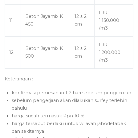
IDR
Beton Jayamix K
12 ± 2
11
1.150.000
450
cm
/m3
IDR
Beton Jayamix K
12 ± 2
12
1.200.000
500
cm
/m3
Keterangan :
konfirmasi pemesanan 1-2 hari sebelum pengecoran
sebelum pengerjaan akan dilakukan surfey terlebih
dahulu
harga sudah termasuk Ppn 10 %
harga tersebut berlaku untuk wilayah jabodetabek
dan sekitarnya