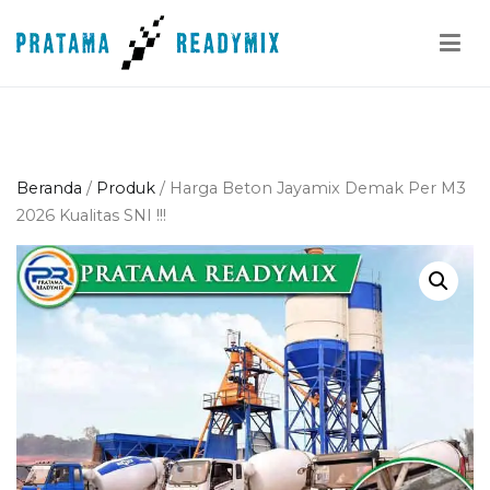
Loncat
ke
konten
Pratama Readymix
Supplier Readymix Murah di Indonesia
Beranda
/
Produk
/ Harga Beton Jayamix Demak Per M3
2026 Kualitas SNI !!!