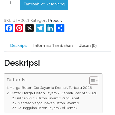
Kuantitas
Tambah ke keranjang
Harga
Beton
SKU:
JTH0021
Kategori:
Produk
Jayamix
Facebook
Pinterest
X
Telegram
LinkedIn
Share
Demak
Per
M3
Deskripsi
Informasi Tambahan
Ulasan (0)
2026
Kualitas
SNI
Deskripsi
!!!
Daftar Isi
Harga Beton Cor Jayamix Demak Terbaru 2026
Daftar Harga Beton Jayamix Demak Per M3 2026
Pilihan Mutu Beton Jayamix Yang Tepat
Manfaat Menggunakan Beton Jayamix
Keunggulan Beton Jayamix di Demak