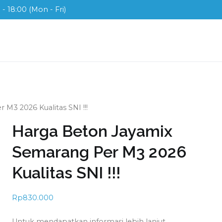
- 18:00 (Mon - Fri)
ix
ah di Indonesia
M3 2026 Kualitas SNI !!!
Harga Beton Jayamix
Semarang Per M3 2026
Kualitas SNI !!!
Rp
830.000
Untuk mendapatkan informasi lebih lanjut