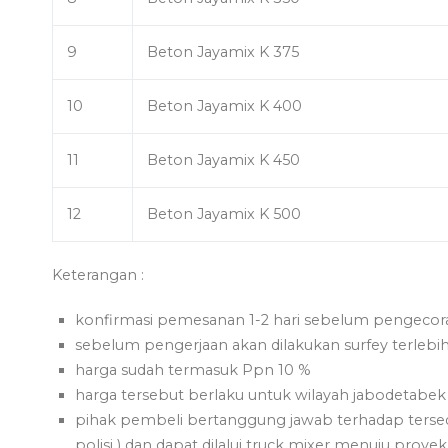
9
Beton Jayamix K 375
10
Beton Jayamix K 400
11
Beton Jayamix K 450
12
Beton Jayamix K 500
Keterangan :
konfirmasi pemesanan 1-2 hari sebelum pengecor
sebelum pengerjaan akan dilakukan surfey terlebi
harga sudah termasuk Ppn 10 %
harga tersebut berlaku untuk wilayah jabodetabek
pihak pembeli bertanggung jawab terhadap tersed
polisi ) dan dapat dilalui truck mixer menuju proyek