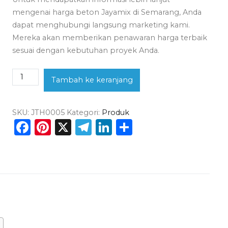
mengenai harga beton Jayamix di Semarang, Anda
dapat menghubungi langsung marketing kami.
Mereka akan memberikan penawaran harga terbaik
sesuai dengan kebutuhan proyek Anda.
Kuantitas
Tambah ke keranjang
Harga
Beton
SKU:
JTH0005
Kategori:
Produk
Jayamix
Facebook
Pinterest
X
Telegram
LinkedIn
Share
Semarang
Per
M3
2026
Kualitas
SNI
!!!