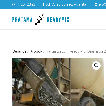
Loncat
+112342345
6th Alley Street, Atlanta
9:00 
ke
konten
Pratama Readym
Supplier Readymix Mur
Beranda
/
Produk
/ Harga Beton Ready Mix Dramaga 