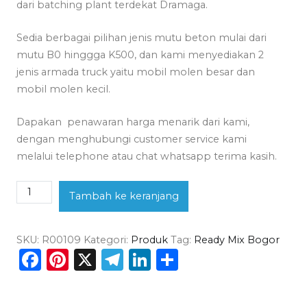
dari batching plant terdekat Dramaga.
Sedia berbagai pilihan jenis mutu beton mulai dari
mutu B0 hinggga K500, dan kami menyediakan 2
jenis armada truck yaitu mobil molen besar dan
mobil molen kecil.
Dapakan penawaran harga menarik dari kami,
dengan menghubungi customer service kami
melalui telephone atau chat whatsapp terima kasih.
Kuantitas
Tambah ke keranjang
Harga
Beton
SKU:
R00109
Kategori:
Produk
Tag:
Ready Mix Bogor
Ready
Facebook
Pinterest
X
Telegram
LinkedIn
Share
Mix
Dramaga
2026