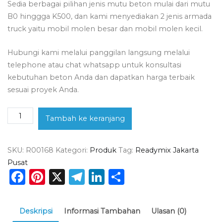
Sedia berbagai pilihan jenis mutu beton mulai dari mutu
B0 hinggga K500, dan kami menyediakan 2 jenis armada
truck yaitu mobil molen besar dan mobil molen kecil.
Hubungi kami melalui panggilan langsung melalui
telephone atau chat whatsapp untuk konsultasi
kebutuhan beton Anda dan dapatkan harga terbaik
sesuai proyek Anda.
Kuantitas
Tambah ke keranjang
Harga
Beton
SKU:
R00168
Kategori:
Produk
Tag:
Readymix Jakarta
Ready
Pusat
Mix
Facebook
Pinterest
X
Telegram
LinkedIn
Share
Gambir
2026
Deskripsi
Informasi Tambahan
Ulasan (0)