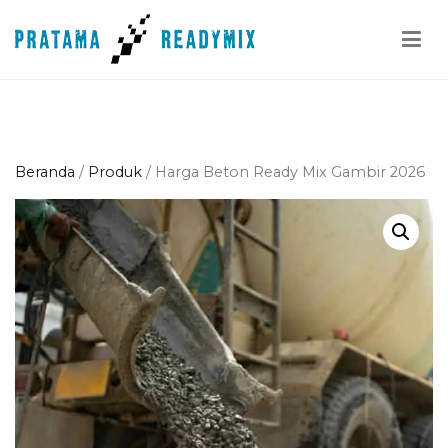
Loncat
ke
konten
Pratama Readymix
Supplier Readymix Murah di Indonesia
Beranda
/
Produk
/ Harga Beton Ready Mix Gambir 2026