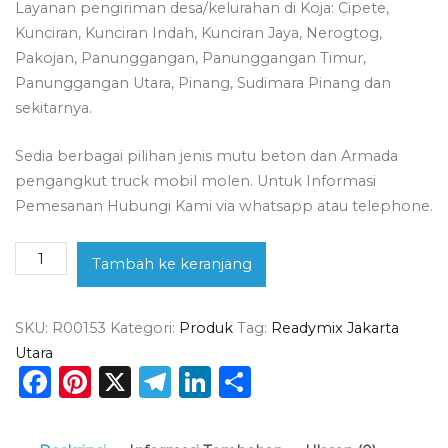
Layanan pengiriman desa/kelurahan di Koja: Cipete,
Kunciran, Kunciran Indah, Kunciran Jaya, Nerogtog,
Pakojan, Panunggangan, Panunggangan Timur,
Panunggangan Utara, Pinang, Sudimara Pinang dan
sekitarnya.
Sedia berbagai pilihan jenis mutu beton dan Armada
pengangkut truck mobil molen. Untuk Informasi
Pemesanan Hubungi Kami via whatsapp atau telephone.
Kuantitas
Tambah ke keranjang
Harga
Beton
SKU:
R00153
Kategori:
Produk
Tag:
Readymix Jakarta
Ready
Utara
Mix
Facebook
Pinterest
X
Telegram
LinkedIn
Share
Koja
2026