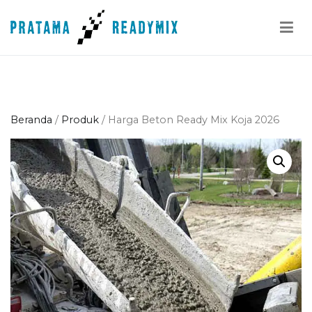
Loncat
ke
konten
Pratama Readymix
Supplier Readymix Murah di Indonesia
Beranda
/
Produk
/ Harga Beton Ready Mix Koja 2026