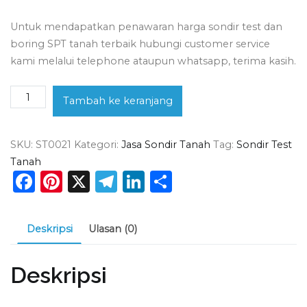
Untuk mendapatkan penawaran harga sondir test dan
boring SPT tanah terbaik hubungi customer service
kami melalui telephone ataupun whatsapp, terima kasih.
Kuantitas
Tambah ke keranjang
Jasa
Sondir
SKU:
ST0021
Kategori:
Jasa Sondir Tanah
Tag:
Sondir Test
Tanah
Tanah
Balaraja
Facebook
Pinterest
X
Telegram
LinkedIn
Share
Deskripsi
Ulasan (0)
Deskripsi