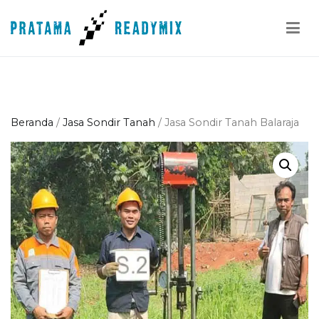
Loncat
ke
konten
Pratama Readymix
Supplier Readymix Murah di Indonesia
Beranda
/
Jasa Sondir Tanah
/ Jasa Sondir Tanah Balaraja