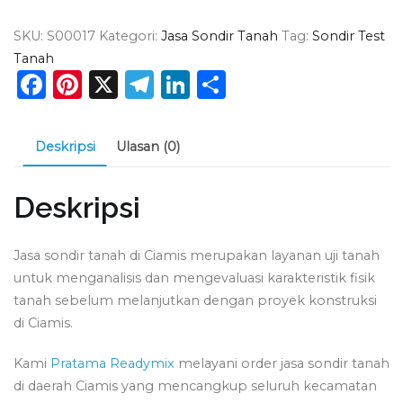
Sondir
SKU:
S00017
Kategori:
Jasa Sondir Tanah
Tag:
Sondir Test
Tanah
Tanah
Ciamis
Facebook
Pinterest
X
Telegram
LinkedIn
Share
Deskripsi
Ulasan (0)
Deskripsi
Jasa sondir tanah di Ciamis merupakan layanan uji tanah
untuk menganalisis dan mengevaluasi karakteristik fisik
tanah sebelum melanjutkan dengan proyek konstruksi
di Ciamis.
Kami
Pratama Readymix
melayani order jasa sondir tanah
di daerah Ciamis yang mencangkup seluruh kecamatan