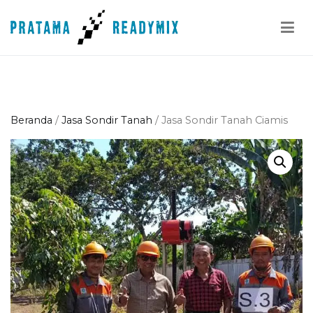
Loncat
ke
konten
Pratama Readymix
Supplier Readymix Murah di Indonesia
Beranda
/
Jasa Sondir Tanah
/ Jasa Sondir Tanah Ciamis