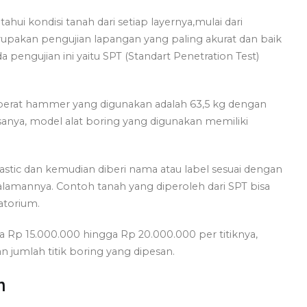
ui kondisi tanah dari setiap layernya,mulai dari
upakan pengujian lapangan yang paling akurat dan baik
a pengujian ini yaitu SPT (Standart Penetration Test)
berat hammer yang digunakan adalah 63,5 kg dengan
sanya, model alat boring yang digunakan memiliki
stic dan kemudian diberi nama atau label sesuai dengan
amannya. Contoh tanah yang diperoleh dari SPT bisa
atorium.
ra Rp 15.000.000 hingga Rp 20.000.000 per titiknya,
an jumlah titik boring yang dipesan.
n