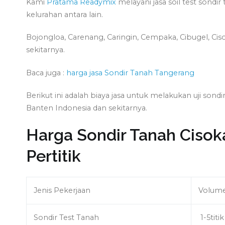
Kami
Pratama Readymix
melayani jasa soil test sond
kelurahan antara lain.
Bojongloa, Carenang, Caringin, Cempaka, Cibugel, Ciso
sekitarnya.
Baca juga :
harga jasa Sondir Tanah Tangerang
Berikut ini adalah biaya jasa untuk melakukan uji son
Banten Indonesia dan sekitarnya.
Harga Sondir Tanah Cisoka
Pertitik
Jenis Pekerjaan
Volum
Sondir Test Tanah
1-5titik