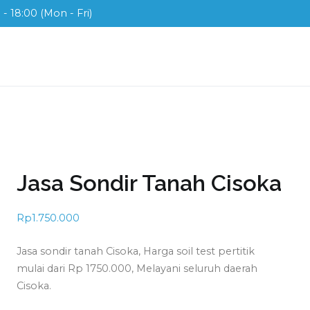
- 18:00 (Mon - Fri)
ix
ah di Indonesia
a
Jasa Sondir Tanah Cisoka
Rp
1.750.000
Jasa sondir tanah Cisoka, Harga soil test pertitik
mulai dari Rp 1750.000, Melayani seluruh daerah
Cisoka.