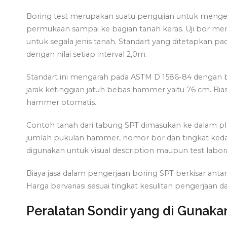
Boring test merupakan suatu pengujian untuk mengetah
permukaan sampai ke bagian tanah keras. Uji bor mer
untuk segala jenis tanah. Standart yang ditetapkan pad
dengan nilai setiap interval 2,0m.
Standart ini mengarah pada ASTM D 1586-84 dengan 
jarak ketinggian jatuh bebas hammer yaitu 76 cm. Bia
hammer otomatis.
Contoh tanah dari tabung SPT dimasukan ke dalam pla
jumlah pukulan hammer, nomor bor dan tingkat kedal
digunakan untuk visual description maupun test labor
Biaya jasa dalam pengerjaan boring SPT berkisar anta
Harga bervariasi sesuai tingkat kesulitan pengerjaan d
Peralatan Sondir yang di Gunaka