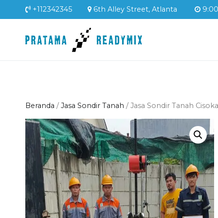
Loncat
+112342345
6th Alley Street, Atlanta
9:00 
ke
konten
Pratama Readym
Supplier Readymix Mur
Beranda
/
Jasa Sondir Tanah
/ Jasa Sondir Tanah Cisok