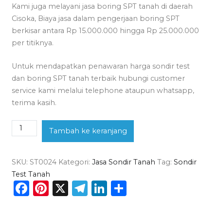
Kami juga melayani jasa boring SPT tanah di daerah
Cisoka, Biaya jasa dalam pengerjaan boring SPT
berkisar antara Rp 15.000.000 hingga Rp 25.000.000
per titiknya.
Untuk mendapatkan penawaran harga sondir test
dan boring SPT tanah terbaik hubungi customer
service kami melalui telephone ataupun whatsapp,
terima kasih.
Kuantitas
Tambah ke keranjang
Jasa
Sondir
SKU:
ST0024
Kategori:
Jasa Sondir Tanah
Tag:
Sondir
Tanah
Test Tanah
Cisoka
Facebook
Pinterest
X
Telegram
LinkedIn
Share