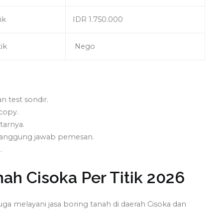
ik
IDR 1.750.000
tik
Nego
 test sondir.
copy.
tarnya.
 tanggung jawab pemesan.
.
ah Cisoka Per Titik 2026
juga melayani jasa boring tanah di daerah Cisoka dan