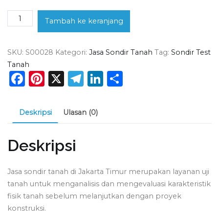
Kuantitas
Tambah ke keranjang
Jasa
Sondir
SKU:
S00028
Kategori:
Jasa Sondir Tanah
Tag:
Sondir Test
Tanah
Tanah
Jakarta
Facebook
Pinterest
X
Telegram
LinkedIn
Share
Timur
Deskripsi
Ulasan (0)
Deskripsi
Jasa sondir tanah di Jakarta Timur merupakan layanan uji
tanah untuk menganalisis dan mengevaluasi karakteristik
fisik tanah sebelum melanjutkan dengan proyek
konstruksi.