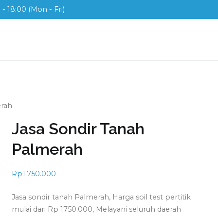
- 18:00 (Mon - Fri)
ix
ah di Indonesia
erah
Jasa Sondir Tanah
Palmerah
Rp
1.750.000
Jasa sondir tanah Palmerah, Harga soil test pertitik
mulai dari Rp 1750.000, Melayani seluruh daerah