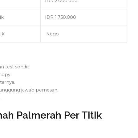
IDR 2.000.000
ik
IDR 1.750.000
tik
Nego
 test sondir.
copy.
tarnya.
 tanggung jawab pemesan.
.
ah Palmerah Per Titik