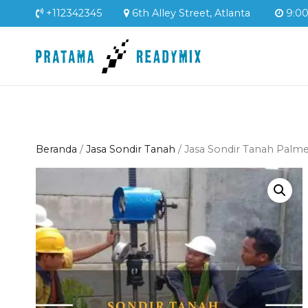
Loncat
+112342345
6th Alley Street, Atlanta
9:00 
ke
konten
Pratama Readym
Supplier Readymix Mur
Beranda
/
Jasa Sondir Tanah
/ Jasa Sondir Tanah Palm