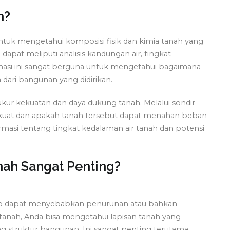
h?
untuk mengetahui komposisi fisik dan kimia tanah yang
 dapat meliputi analisis kandungan air, tingkat
rmasi ini sangat berguna untuk mengetahui bagaimana
dari bangunan yang didirikan.
ur kekuatan dan daya dukung tanah. Melalui sondir
g kuat dan apakah tanah tersebut dapat menahan beban
rmasi tentang tingkat kedalaman air tanah dan potensi
nah Sangat Penting?
kup dapat menyebabkan penurunan atau bahkan
anah, Anda bisa mengetahui lapisan tanah yang
 struktur bangunan. Ini sangat penting terutama