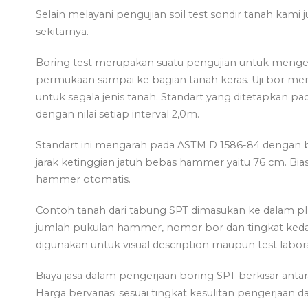
Selain melayani pengujian soil test sondir tanah kami
sekitarnya.
Boring test merupakan suatu pengujian untuk mengetah
permukaan sampai ke bagian tanah keras. Uji bor mer
untuk segala jenis tanah. Standart yang ditetapkan pad
dengan nilai setiap interval 2,0m.
Standart ini mengarah pada ASTM D 1586-84 dengan 
jarak ketinggian jatuh bebas hammer yaitu 76 cm. Bia
hammer otomatis.
Contoh tanah dari tabung SPT dimasukan ke dalam pla
jumlah pukulan hammer, nomor bor dan tingkat kedal
digunakan untuk visual description maupun test labor
Biaya jasa dalam pengerjaan boring SPT berkisar anta
Harga bervariasi sesuai tingkat kesulitan pengerjaan d