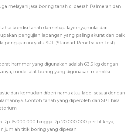
 juga melayani jasa boring tanah di daerah Palmerah dan
ui kondisi tanah dari setiap layernya,mulai dari
upakan pengujian lapangan yang paling akurat dan baik
a pengujian ini yaitu SPT (Standart Penetration Test)
berat hammer yang digunakan adalah 63,5 kg dengan
sanya, model alat boring yang digunakan memiliki
stic dan kemudian diberi nama atau label sesuai dengan
amannya. Contoh tanah yang diperoleh dari SPT bisa
atorium.
ra Rp 15.000.000 hingga Rp 20.000.000 per titiknya,
an jumlah titik boring yang dipesan.