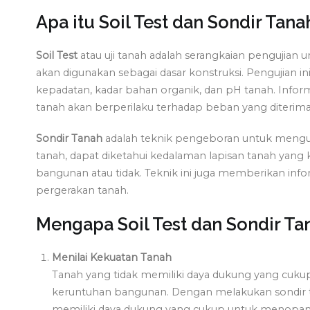
Apa itu Soil Test dan Sondir Tana
Soil Test
atau uji tanah adalah serangkaian pengujian 
akan digunakan sebagai dasar konstruksi. Pengujian ini
kepadatan, kadar bahan organik, dan pH tanah. Info
tanah akan berperilaku terhadap beban yang diterima 
Sondir Tanah
adalah teknik pengeboran untuk menguk
tanah, dapat diketahui kedalaman lapisan tanah yan
bangunan atau tidak. Teknik ini juga memberikan info
pergerakan tanah.
Mengapa Soil Test dan Sondir Ta
Menilai Kekuatan Tanah
Tanah yang tidak memiliki daya dukung yang cu
keruntuhan bangunan. Dengan melakukan sondir t
memiliki daya dukung yang cukup untuk menopang