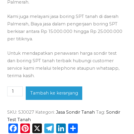
Palmerah.
Kami juga melayani jasa boring SPT tanah di daerah
Palmerah, Biaya jasa dalam pengerjaan boring SPT
berkisar antara Rp 15.000.000 hingga Rp 25.000.000
per titiknya.
Untuk mendapatkan penawaran harga sondir test
dan boring SPT tanah terbaik hubungi customer
service kami melalui telephone ataupun whatsapp,
terima kasih.
Kuantitas
Tambah ke keranjang
Jasa
Sondir
SKU:
SJ0027
Kategori:
Jasa Sondir Tanah
Tag:
Sondir
Tanah
Test Tanah
Palmerah
Facebook
Pinterest
X
Telegram
LinkedIn
Share