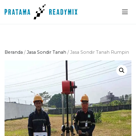
Loncat
ke
konten
Pratama Readymix
Supplier Readymix Murah di Indonesia
Beranda
/
Jasa Sondir Tanah
/ Jasa Sondir Tanah Rumpin