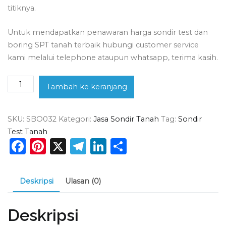
titiknya.
Untuk mendapatkan penawaran harga sondir test dan
boring SPT tanah terbaik hubungi customer service
kami melalui telephone ataupun whatsapp, terima kasih.
Kuantitas
Tambah ke keranjang
Jasa
Sondir
SKU:
SBO032
Kategori:
Jasa Sondir Tanah
Tag:
Sondir
Tanah
Test Tanah
Rumpin
Facebook
Pinterest
X
Telegram
LinkedIn
Share
Deskripsi
Ulasan (0)
Deskripsi