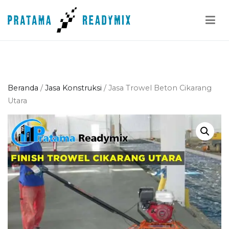
Loncat
ke
konten
Pratama Readymix
Supplier Readymix Murah di Indonesia
Beranda
/
Jasa Konstruksi
/ Jasa Trowel Beton Cikarang
Utara