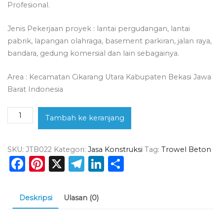
Profesional.
Jenis Pekerjaan proyek : lantai pergudangan, lantai
pabrik, lapangan olahraga, basement parkiran, jalan raya,
bandara, gedung komersial dan lain sebagainya.
Area : Kecamatan Cikarang Utara Kabupaten Bekasi Jawa
Barat Indonesia
Kuantitas
Tambah ke keranjang
Jasa
Trowel
SKU:
JTB022
Kategori:
Jasa Konstruksi
Tag:
Trowel Beton
Beton
Facebook
Pinterest
X
Telegram
LinkedIn
Share
Cikarang
Utara
Deskripsi
Ulasan (0)