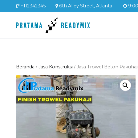
Loncat
+112342345
6th Alley Street, Atlanta
9:00 
ke
konten
Pratama Readym
Supplier Readymix Mur
Beranda
/
Jasa Konstruksi
/ Jasa Trowel Beton Pakuhaj