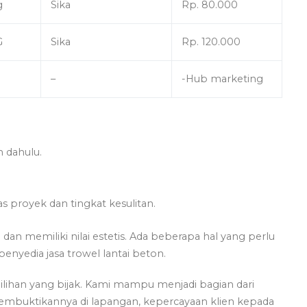
g
Sika
Rp. 80.000
G
Sika
Rp. 120.000
–
-Hub marketing
h dahulu.
s proyek dan tingkat kesulitan.
dan memiliki nilai estetis. Ada beberapa hal yang perlu
nyedia jasa trowel lantai beton.
lihan yang bijak. Kami mampu menjadi bagian dari
embuktikannya di lapangan, kepercayaan klien kepada