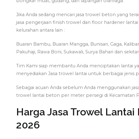
bongkar muat, gudang, dan lapangan olahraga.
Jika Anda sedang mencari jasa trowel beton yang tera
jasa pengerjaan finish trowel dan floor hardener lan
kelurahan antara lain :
Buaran Bambu, Buaran Mangga, Bunisari, Gaga, Kalibar
Pakuhaji, Rawa Boni, Sukawali, Surya Bahari dan sekita
Tim Kami siap membantu Anda menciptakan lantai yang
menyediakan Jasa trowel lantai untuk berbagai jenis p
Sebagai acuan Anda sebelum Anda menggunakan jasa tr
trowel lantai beton per meter persegi di Kecamatan 
Harga Jasa Trowel Lantai 
2026