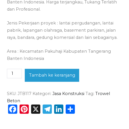
Banten Indonesia. Harga terjangkau, Tukang Terlatih
dan Profesional.
Jenis Pekerjaan proyek : lantai pergudangan, lantai
pabrik, lapangan olahraga, basement parkiran, jalan
raya, bandara, gedung komersial dan lain sebagainya.
Area : Kecamatan Pakuhaji Kabupaten Tangerang
Banten Indonesia
Kuantitas
Tambah ke keranjang
Jasa
Trowel
SKU:
JTB117
Kategori:
Jasa Konstruksi
Tag:
Trowel
Beton
Beton
Pakuhaji
Facebook
Pinterest
X
Telegram
LinkedIn
Share