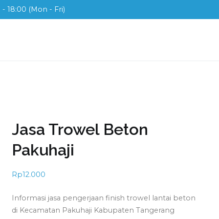
- 18:00 (Mon - Fri)
ix
ah di Indonesia
i
Jasa Trowel Beton
Pakuhaji
Rp
12.000
Informasi jasa pengerjaan finish trowel lantai beton
di Kecamatan Pakuhaji Kabupaten Tangerang