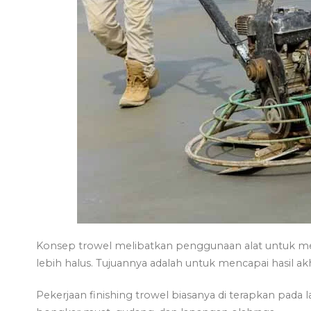
Konsep trowel melibatkan penggunaan alat untuk m
lebih halus. Tujuannya adalah untuk mencapai hasil akhi
Pekerjaan finishing trowel biasanya di terapkan pada la