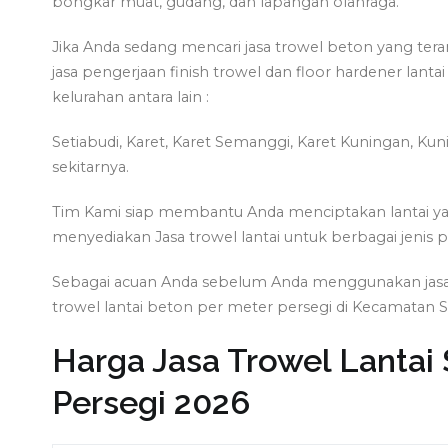
bongkar muat, gudang, dan lapangan olahraga.
Jika Anda sedang mencari jasa trowel beton yang tera
jasa pengerjaan finish trowel dan floor hardener lan
kelurahan antara lain :
Setiabudi, Karet, Karet Semanggi, Karet Kuningan, Ku
sekitarnya.
Tim Kami siap membantu Anda menciptakan lantai yang
menyediakan Jasa trowel lantai untuk berbagai jenis p
Sebagai acuan Anda sebelum Anda menggunakan jasa tr
trowel lantai beton per meter persegi di Kecamatan Se
Harga Jasa Trowel Lantai 
Persegi 2026