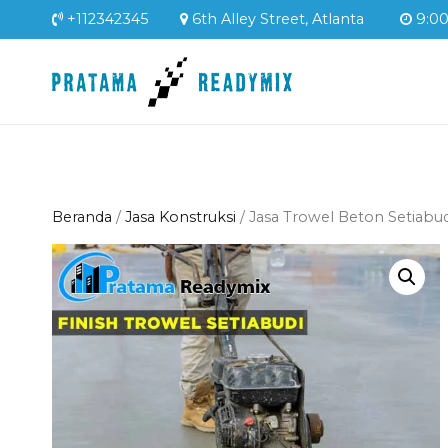
Loncat
+112342345
6th Alley Street, Atlanta
9:00 
ke
konten
Pratama Readym
Supplier Readymix Mur
Beranda
/
Jasa Konstruksi
/ Jasa Trowel Beton Setiabud