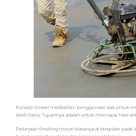
Konsep trowel melibatkan penggunaan alat untuk m
lebih halus. Tujuannya adalah untuk mencapai hasil akhi
Pekerjaan finishing trowel biasanya di terapkan pada la