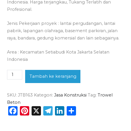
Indonesia. Harga terjangkau, Tukang Terlatih dan
Profesional.
Jenis Pekerjaan proyek : lantai pergudangan, lantai
pabrik, lapangan olahraga, basement parkiran, jalan
raya, bandara, gedung komersial dan lain sebagainya.
Area : Kecamatan Setiabudi Kota Jakarta Selatan
Indonesia
Kuantitas
Tambah ke keranjang
Jasa
Trowel
SKU:
JTB163
Kategori:
Jasa Konstruksi
Tag:
Trowel
Beton
Beton
Setiabudi
Facebook
Pinterest
X
Telegram
LinkedIn
Share