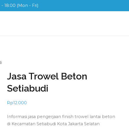
- 18:00 (Mon - Fri)
ix
ah di Indonesia
i
Jasa Trowel Beton
Setiabudi
Rp
12.000
Informasi jasa pengerjaan finish trowel lantai beton
di Kecamatan Setiabudi Kota Jakarta Selatan