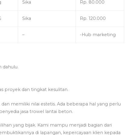
g
Sika
Rp. 80.000
G
Sika
Rp. 120.000
–
-Hub marketing
h dahulu.
s proyek dan tingkat kesulitan.
dan memiliki nilai estetis. Ada beberapa hal yang perlu
nyedia jasa trowel lantai beton.
lihan yang bijak. Kami mampu menjadi bagian dari
embuktikannya di lapangan, kepercayaan klien kepada