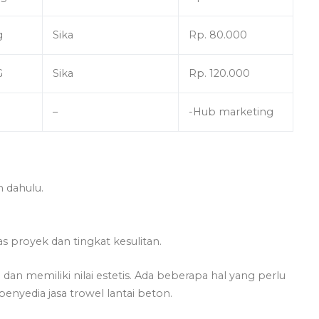
g
Sika
Rp. 80.000
G
Sika
Rp. 120.000
–
-Hub marketing
h dahulu.
s proyek dan tingkat kesulitan.
dan memiliki nilai estetis. Ada beberapa hal yang perlu
nyedia jasa trowel lantai beton.