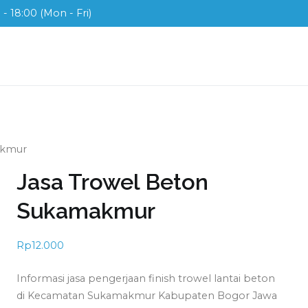
- 18:00 (Mon - Fri)
ix
ah di Indonesia
akmur
Jasa Trowel Beton
Sukamakmur
Rp
12.000
Informasi jasa pengerjaan finish trowel lantai beton
di Kecamatan Sukamakmur Kabupaten Bogor Jawa