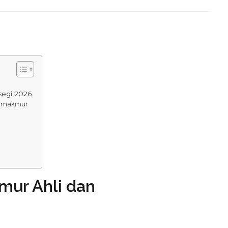
n
segi 2026
ukamakmur
mur Ahli dan