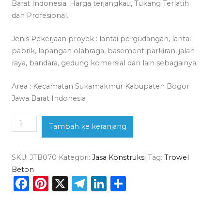
Barat Indonesia. Harga terjangkau, Tukang Terlatih
dan Profesional.
Jenis Pekerjaan proyek : lantai pergudangan, lantai
pabrik, lapangan olahraga, basement parkiran, jalan
raya, bandara, gedung komersial dan lain sebagainya.
Area : Kecamatan Sukamakmur Kabupaten Bogor
Jawa Barat Indonesia
Kuantitas
Tambah ke keranjang
Jasa
Trowel
SKU:
JTB070
Kategori:
Jasa Konstruksi
Tag:
Trowel
Beton
Beton
Sukamakmur
Facebook
Pinterest
X
Telegram
LinkedIn
Share