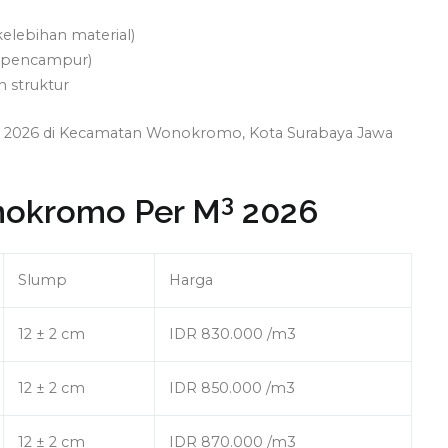
kelebihan material)
ng pencampur)
n struktur
baru 2026 di Kecamatan Wonokromo, Kota Surabaya Jawa
3
nokromo Per M
2026
Slump
Harga
12 ± 2 cm
IDR 830.000 /m3
12 ± 2 cm
IDR 850.000 /m3
12 ± 2 cm
IDR 870.000 /m3