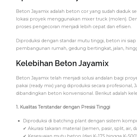
Beton Jayamix adalah beton cor yang sudah diaduk se
lokasi proyek menggunakan mixer truck (molen). Denga
proses pengecoran menjadi lebih cepat dan efisien.
Diproduksi dengan standar mutu tinggi, beton ini siap
pembangunan rumah, gedung bertingkat, jalan, hingga
Kelebihan Beton Jayamix
Beton Jayamix telah menjadi solusi andalan bagi proy
pakai (ready mix) yang diproduksi secara profesiona
dibandingkan beton konvensional. Berikut adalah k
1. Kualitas Terstandar dengan Presisi Tinggi
Diproduksi di batching plant dengan sistem kompu
✔ Akurasi takaran material (semen, pasir, split, air, da
✔ Kesesuaian mutu beton (dari K-175 hingga K-500