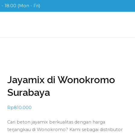
- 18:00 (Mon - Fri)
ix
ah di Indonesia
Jayamix di Wonokromo
Surabaya
Rp
810.000
Cari beton jayamix berkualitas dengan harga
terjangkau di Wonokromo? Kami sebagai distributor