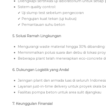
Dilengkapi sertifikasi uji laboratorium untuk setia
Sistem quality control:
✔ Uji slump test sebelum pengecoran
✔ Pengujian kuat tekan (uji kubus)
✔ Pemantauan suhu beton
5. Solusi Ramah Lingkungan
Mengurangi waste material hingga 30% dibanding
Meminimalkan polusi suara dan debu di lokasi pro
Beberapa plant telah menerapkan eco-concrete de
6. Dukungan Logistik yang Andal
Jaringan plant dan armada luas di seluruh Indonesi
Layanan just-in-time delivery untuk proyek skala b
Fasilitas pompa beton untuk area sulit dijangkau
7. Keunggulan Finansial