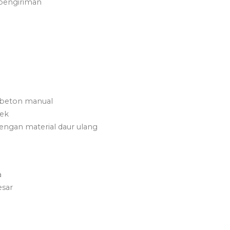
p pengiriman
 beton manual
yek
ngan material daur ulang
a
esar