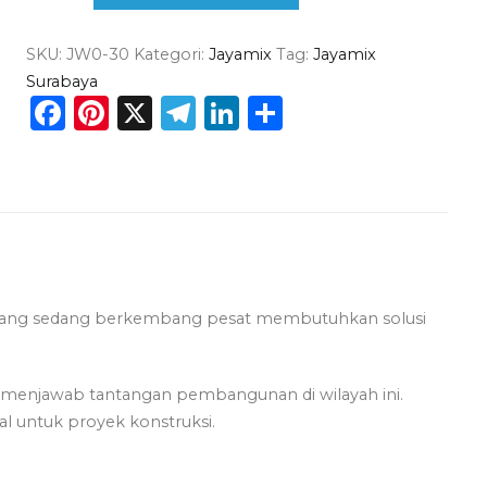
di
SKU:
JW0-30
Kategori:
Jayamix
Tag:
Jayamix
Wonokromo
Surabaya
Surabaya
Facebook
Pinterest
X
Telegram
LinkedIn
Share
 yang sedang berkembang pesat membutuhkan solusi
.
menjawab tantangan pembangunan di wilayah ini.
al untuk proyek konstruksi.