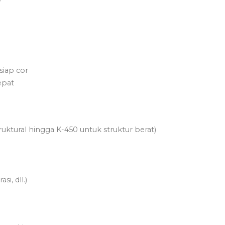
siap cor
epat
uktural hingga K-450 untuk struktur berat)
i, dll.)