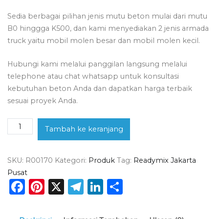
Sedia berbagai pilihan jenis mutu beton mulai dari mutu
B0 hinggga K500, dan kami menyediakan 2 jenis armada
truck yaitu mobil molen besar dan mobil molen kecil.
Hubungi kami melalui panggilan langsung melalui
telephone atau chat whatsapp untuk konsultasi
kebutuhan beton Anda dan dapatkan harga terbaik
sesuai proyek Anda.
Kuantitas
Tambah ke keranjang
Harga
Beton
SKU:
R00170
Kategori:
Produk
Tag:
Readymix Jakarta
Ready
Pusat
Mix
Facebook
Pinterest
X
Telegram
LinkedIn
Share
Kemayoran
2026