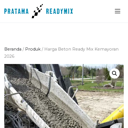
Loncat
ke
konten
Pratama Readymix
Supplier Readymix Murah di Indonesia
Beranda
/
Produk
/ Harga Beton Ready Mix Kemayoran
2026