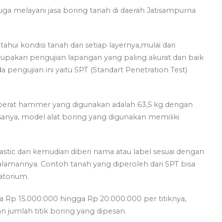
juga melayani jasa boring tanah di daerah Jatisampurna
ui kondisi tanah dari setiap layernya,mulai dari
upakan pengujian lapangan yang paling akurat dan baik
a pengujian ini yaitu SPT (Standart Penetration Test)
berat hammer yang digunakan adalah 63,5 kg dengan
sanya, model alat boring yang digunakan memiliki
stic dan kemudian diberi nama atau label sesuai dengan
amannya. Contoh tanah yang diperoleh dari SPT bisa
atorium.
ra Rp 15.000.000 hingga Rp 20.000.000 per titiknya,
an jumlah titik boring yang dipesan.