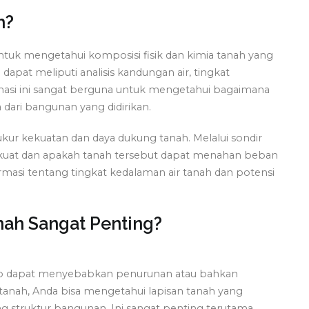
h?
untuk mengetahui komposisi fisik dan kimia tanah yang
 dapat meliputi analisis kandungan air, tingkat
rmasi ini sangat berguna untuk mengetahui bagaimana
dari bangunan yang didirikan.
ur kekuatan dan daya dukung tanah. Melalui sondir
g kuat dan apakah tanah tersebut dapat menahan beban
rmasi tentang tingkat kedalaman air tanah dan potensi
nah Sangat Penting?
kup dapat menyebabkan penurunan atau bahkan
anah, Anda bisa mengetahui lapisan tanah yang
 struktur bangunan. Ini sangat penting terutama