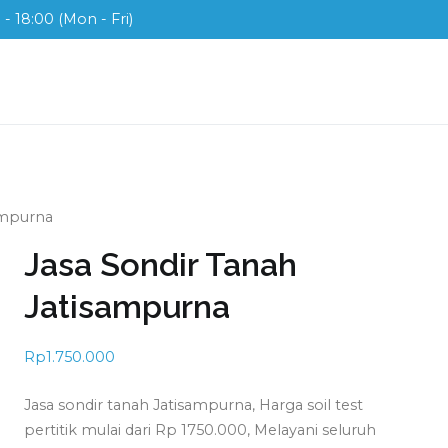
- 18:00 (Mon - Fri)
ix
ah di Indonesia
ampurna
Jasa Sondir Tanah
Jatisampurna
Rp
1.750.000
Jasa sondir tanah Jatisampurna, Harga soil test
pertitik mulai dari Rp 1750.000, Melayani seluruh