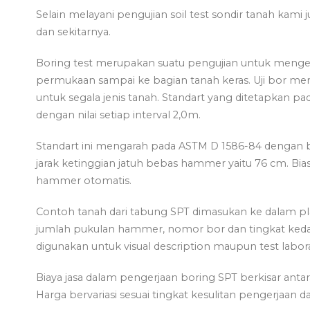
Selain melayani pengujian soil test sondir tanah kami 
dan sekitarnya.
Boring test merupakan suatu pengujian untuk mengetah
permukaan sampai ke bagian tanah keras. Uji bor mer
untuk segala jenis tanah. Standart yang ditetapkan pad
dengan nilai setiap interval 2,0m.
Standart ini mengarah pada ASTM D 1586-84 dengan 
jarak ketinggian jatuh bebas hammer yaitu 76 cm. Bia
hammer otomatis.
Contoh tanah dari tabung SPT dimasukan ke dalam pla
jumlah pukulan hammer, nomor bor dan tingkat kedal
digunakan untuk visual description maupun test labor
Biaya jasa dalam pengerjaan boring SPT berkisar anta
Harga bervariasi sesuai tingkat kesulitan pengerjaan d