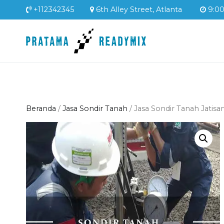
Loncat
+112342345
6th Alley Street, Atlanta
9:00 
ke
konten
Pratama Readym
Supplier Readymix Mur
Beranda
/
Jasa Sondir Tanah
/ Jasa Sondir Tanah Jatis