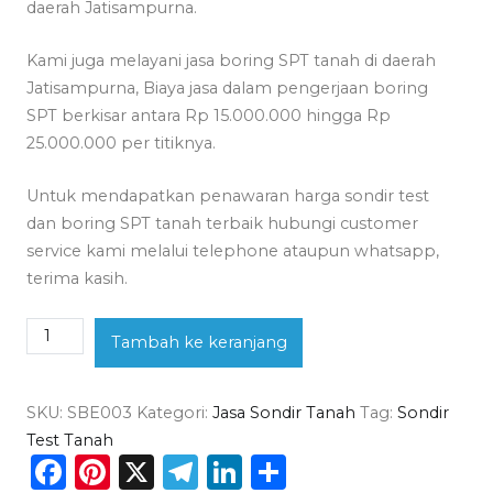
daerah Jatisampurna.
Kami juga melayani jasa boring SPT tanah di daerah
Jatisampurna, Biaya jasa dalam pengerjaan boring
SPT berkisar antara Rp 15.000.000 hingga Rp
25.000.000 per titiknya.
Untuk mendapatkan penawaran harga sondir test
dan boring SPT tanah terbaik hubungi customer
service kami melalui telephone ataupun whatsapp,
terima kasih.
Kuantitas
Tambah ke keranjang
Jasa
Sondir
SKU:
SBE003
Kategori:
Jasa Sondir Tanah
Tag:
Sondir
Tanah
Test Tanah
Jatisampurna
Facebook
Pinterest
X
Telegram
LinkedIn
Share