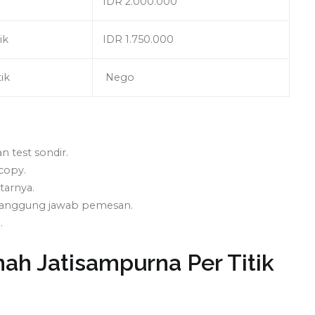
IDR 2.000.000
ik
IDR 1.750.000
tik
Nego
 test sondir.
copy.
tarnya.
 tanggung jawab pemesan.
.
ah Jatisampurna Per Titik