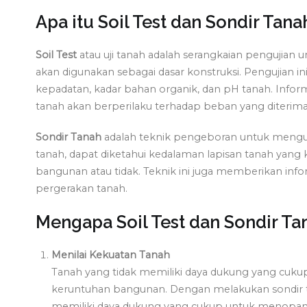
Apa itu Soil Test dan Sondir Tana
Soil Test
atau uji tanah adalah serangkaian pengujian 
akan digunakan sebagai dasar konstruksi. Pengujian ini
kepadatan, kadar bahan organik, dan pH tanah. Info
tanah akan berperilaku terhadap beban yang diterima 
Sondir Tanah
adalah teknik pengeboran untuk menguk
tanah, dapat diketahui kedalaman lapisan tanah yan
bangunan atau tidak. Teknik ini juga memberikan info
pergerakan tanah.
Mengapa Soil Test dan Sondir Ta
Menilai Kekuatan Tanah
Tanah yang tidak memiliki daya dukung yang cu
keruntuhan bangunan. Dengan melakukan sondir t
memiliki daya dukung yang cukup untuk menopang