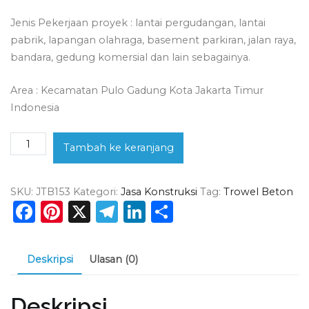
Jenis Pekerjaan proyek : lantai pergudangan, lantai
pabrik, lapangan olahraga, basement parkiran, jalan raya,
bandara, gedung komersial dan lain sebagainya.
Area : Kecamatan Pulo Gadung Kota Jakarta Timur
Indonesia
Kuantitas
Tambah ke keranjang
Jasa
Trowel
SKU:
JTB153
Kategori:
Jasa Konstruksi
Tag:
Trowel Beton
Beton
Facebook
Pinterest
X
Telegram
LinkedIn
Share
Pulo
Gadung
Deskripsi
Ulasan (0)
Deskripsi