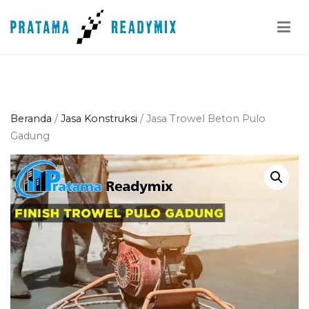
Loncat
ke
konten
Pratama Readymix
Supplier Readymix Murah di Indonesia
Beranda
/
Jasa Konstruksi
/ Jasa Trowel Beton Pulo
Gadung