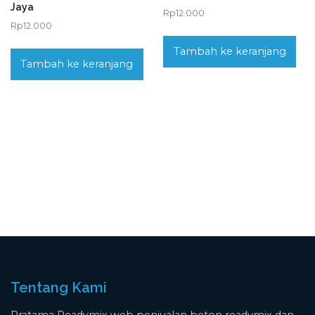
Jaya
Rp
12.000
Rp
12.000
Tambah ke keranjang
Tambah ke keranjang
Tentang Kami
Pratama Readymix web penjualan beton readymix dan